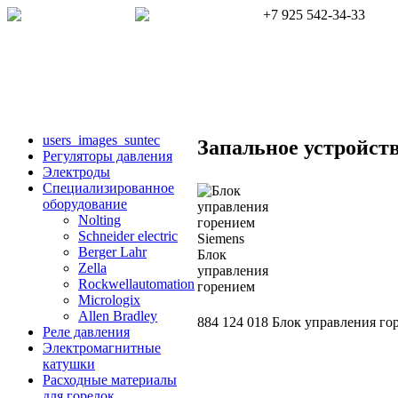
+7 925 542-34-33
users_images_suntec
Запальное устройст
Регуляторы давления
Электроды
Cпециализированное
оборудование
Nolting
Schneider electric
Berger Lahr
Zella
Rockwellautomation
Micrologix
Allen Bradley
884 124 018 Блок управления го
Реле давления
Электромагнитные
катушки
Расходные материалы
для горелок