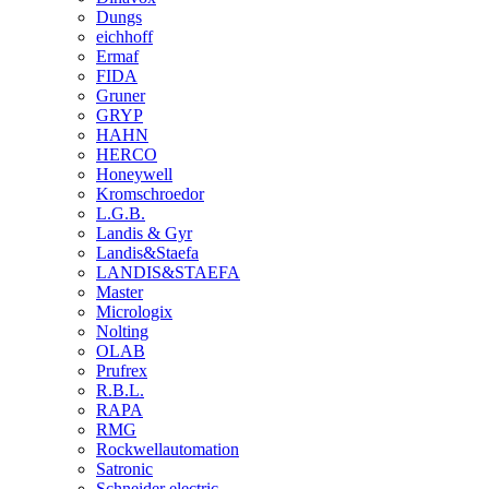
Dungs
eichhoff
Ermaf
FIDA
Gruner
GRYP
HAHN
HERCO
Honeywell
Kromschroedor
L.G.B.
Landis & Gyr
Landis&Staefa
LANDIS&STAEFA
Master
Micrologix
Nolting
OLAB
Prufrex
R.B.L.
RAPA
RMG
Rockwellautomation
Satronic
Schneider electric