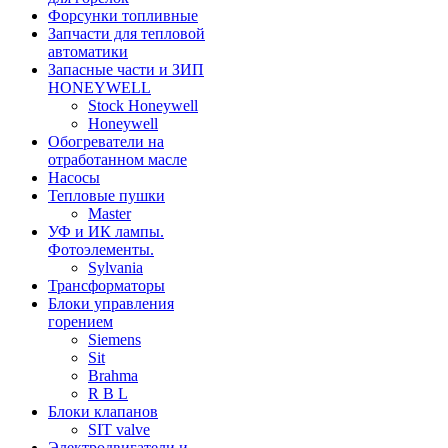
Форсунки топливные
Запчасти для тепловой
автоматики
Запасные части и ЗИП
HONEYWELL
Stock Honeywell
Honeywell
Обогреватели на
отработанном масле
Насосы
Тепловые пушки
Master
УФ и ИК лампы.
Фотоэлементы.
Sylvania
Трансформаторы
Блоки управления
горением
Siemens
Sit
Brahma
R B L
Блоки клапанов
SIT valve
Электродвигатели и