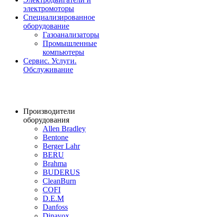
электромоторы
Специализированное
оборудование
Газоанализаторы
Промышленные
компьютеры
Сервис. Услуги.
Обслуживание
Производители
оборудования
Allen Bradley
Bentone
Berger Lahr
BERU
Brahma
BUDERUS
CleanBurn
COFI
D.E.M
Danfoss
Dinavox