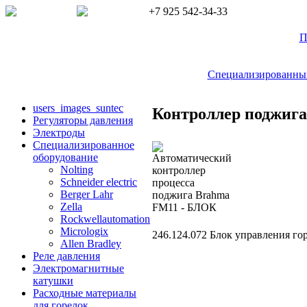
+7 925 542-34-33
П
Специализированный 
users_images_suntec
Контроллер поджиг
Регуляторы давления
Электроды
Cпециализированное
оборудование
Nolting
Schneider electric
Berger Lahr
Zella
Rockwellautomation
Micrologix
246.124.072 Блок управления го
Allen Bradley
Реле давления
Электромагнитные
катушки
Расходные материалы
для горелок