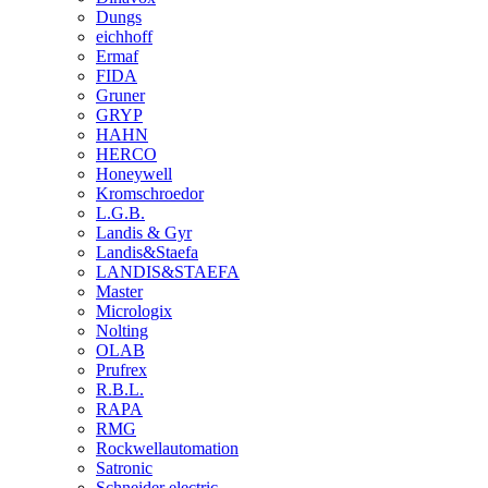
Dungs
eichhoff
Ermaf
FIDA
Gruner
GRYP
HAHN
HERCO
Honeywell
Kromschroedor
L.G.B.
Landis & Gyr
Landis&Staefa
LANDIS&STAEFA
Master
Micrologix
Nolting
OLAB
Prufrex
R.B.L.
RAPA
RMG
Rockwellautomation
Satronic
Schneider electric