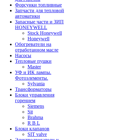
Форсунки топливные
Запчасти для тепловой
автоматики
Запасные части и ЗИП
HONEYWELL
Stock Honeywell
Honeywell
Обогреватели на
отработанном масле
Насосы
Тепловые пушки
Master
УФ и ИК лампы.
Фотоэлементы.
Sylvania
Трансформаторы
Блоки управления
горением
Siemens
Sit
Brahma
R B L
Блоки клапанов
SIT valve
Электродвигатели и