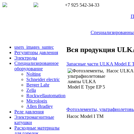
+7 925 542-34-33
П
Специализированный 
users_images_suntec
Вся продукция ULK
Регуляторы давления
Электроды
Cпециализированное
Запасные части ULKA Model E T
оборудование
Насос ULKA 
Nolting
Schneider electric
Berger Lahr
Zella
Rockwellautomation
Micrologix
Allen Bradley
Фотоэлементы, ультрафиолетов
Реле давления
Насос Model I TM
Электромагнитные
катушки
Расходные материалы
для горелок