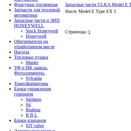
Запасные части ULKA Model E 
Форсунки топливные
Запчасти для тепловой
Насос Model E Type EX 5
автоматики
Запасные части и ЗИП
HONEYWELL
Stock Honeywell
Страницы:
1
Honeywell
Обогреватели на
отработанном масле
Насосы
Тепловые пушки
Master
УФ и ИК лампы.
Фотоэлементы.
Sylvania
Трансформаторы
Блоки управления
горением
Siemens
Sit
Brahma
R B L
Блоки клапанов
SIT valve
Электродвигатели и