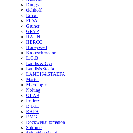
Dungs
eichhoff
Ermaf
FIDA
Gruner
GRYP
HAHN
HERCO
Honeywell
Kromschroedor
L.G.B.
Landis & Gyr
Landis&Staefa
LANDIS&STAEFA
Master
Micrologix
Nolting
OLAB
Prufrex
R.B.L.
RAPA
RMG
Rockwellautomation
Satronic
Schneider electric