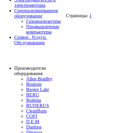
электромоторы
Специализированное
Страницы:
1
оборудование
Газоанализаторы
Промышленные
компьютеры
Сервис. Услуги.
Обслуживание
Производители
оборудования
Allen Bradley
Bentone
Berger Lahr
BERU
Brahma
BUDERUS
CleanBurn
COFI
D.E.M
Danfoss
Dinavox