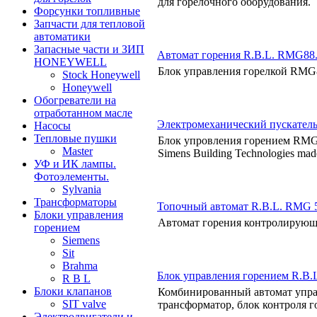
для горелочного оборудования.
Форсунки топливные
Запчасти для тепловой
автоматики
Запасные части и ЗИП
Автомат горения R.B.L. RMG88
HONEYWELL
Блок управления горелкой RM
Stock Honeywell
Honeywell
Обогреватели на
отработанном масле
Электромеханический пускател
Насосы
Тепловые пушки
Блок упровления горением R
Master
Simens Building Technologies made
УФ и ИК лампы.
Фотоэлементы.
Sylvania
Трансформаторы
Топочный автомат R.B.L. RMG 
Блоки управления
Автомат горения контролирующи
горением
Siemens
Sit
Brahma
Блок управления горением R.B.
R B L
Блоки клапанов
Комбинированный автомат упр
SIT valve
трансформатор, блок контроля г
Электродвигатели и