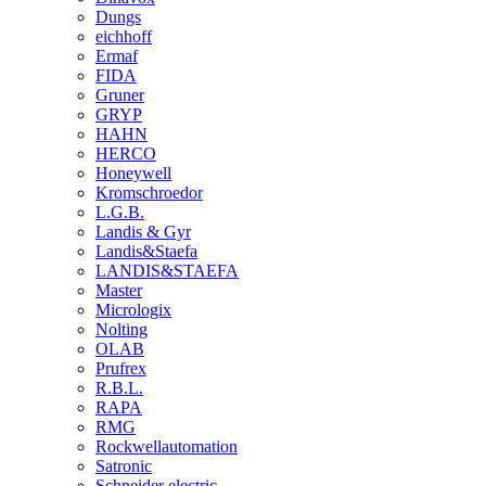
Dungs
eichhoff
Ermaf
FIDA
Gruner
GRYP
HAHN
HERCO
Honeywell
Kromschroedor
L.G.B.
Landis & Gyr
Landis&Staefa
LANDIS&STAEFA
Master
Micrologix
Nolting
OLAB
Prufrex
R.B.L.
RAPA
RMG
Rockwellautomation
Satronic
Schneider electric