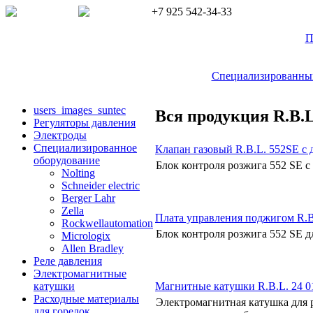
+7 925 542-34-33
П
Специализированный 
users_images_suntec
Вся продукция R.B.L
Регуляторы давления
Электроды
Cпециализированное
Клапан газовый R.B.L. 552SE с
оборудование
Блок контроля розжига 552 SE с
Nolting
Schneider electric
Berger Lahr
Zella
Плата управления поджигом R.B
Rockwellautomation
Блок контроля розжига 552 SE д
Micrologix
Allen Bradley
Реле давления
Электромагнитные
Магнитные катушки R.B.L. 24 0
катушки
Расходные материалы
Электромагнитная катушка для 
для горелок