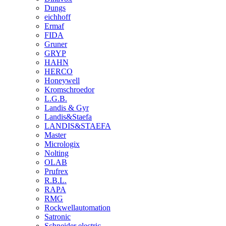
Dungs
eichhoff
Ermaf
FIDA
Gruner
GRYP
HAHN
HERCO
Honeywell
Kromschroedor
L.G.B.
Landis & Gyr
Landis&Staefa
LANDIS&STAEFA
Master
Micrologix
Nolting
OLAB
Prufrex
R.B.L.
RAPA
RMG
Rockwellautomation
Satronic
Schneider electric