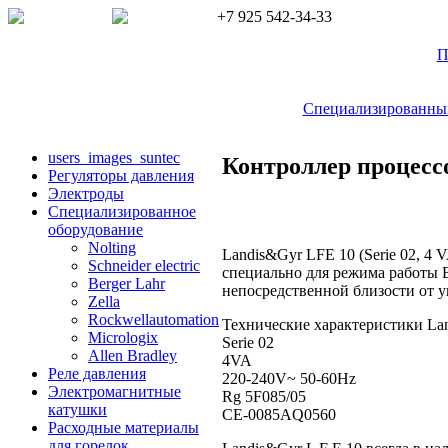
+7 925 542-34-33
П
Специализированный 
users_images_suntec
Контроллер процесс
Регуляторы давления
Электроды
Cпециализированное
оборудование
Nolting
Landis&Gyr LFE 10 (
Serie 02, 4
Schneider electric
специально для режима работы 
Berger Lahr
непосредственной близости от у
Zella
Rockwellautomation
Технические характеристики La
Micrologix
Serie 02
Allen Bradley
4VA
Реле давления
220-240V~ 50-60Hz
Электромагнитные
Rg 5F085/05
катушки
CE-0085AQ0560
Расходные материалы
для горелок