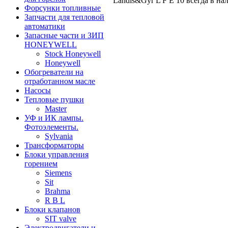
Landis&Gyr L F E 10 всегда в н
Форсунки топливные
Запчасти для тепловой
автоматики
Запасные части и ЗИП
HONEYWELL
Stock Honeywell
Honeywell
Обогреватели на
отработанном масле
Насосы
Тепловые пушки
Master
УФ и ИК лампы.
Фотоэлементы.
Sylvania
Трансформаторы
Блоки управления
горением
Siemens
Sit
Brahma
R B L
Блоки клапанов
SIT valve
Электродвигатели и