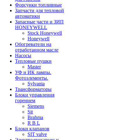
Форсунки топливные
Запчасти для тепловой
автоматики
Запасные части и ЗИП
HONEYWELL
Stock Honeywell
Honeywell
Обогреватели на
отработанном масле
Насосы
Тепловые пушки
Master
УФ и ИК лампы.
Фотоэлементы.
Sylvania
Трансформаторы
Блоки управления
горением
Siemens
Sit
Brahma
R B L
Блоки клапанов
SIT valve
Электродвигатели и