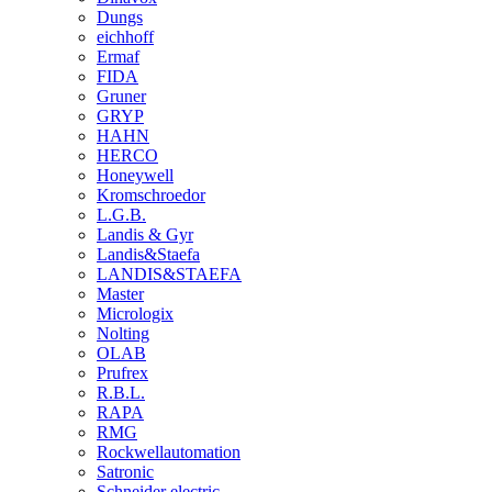
Dungs
eichhoff
Ermaf
FIDA
Gruner
GRYP
HAHN
HERCO
Honeywell
Kromschroedor
L.G.B.
Landis & Gyr
Landis&Staefa
LANDIS&STAEFA
Master
Micrologix
Nolting
OLAB
Prufrex
R.B.L.
RAPA
RMG
Rockwellautomation
Satronic
Schneider electric