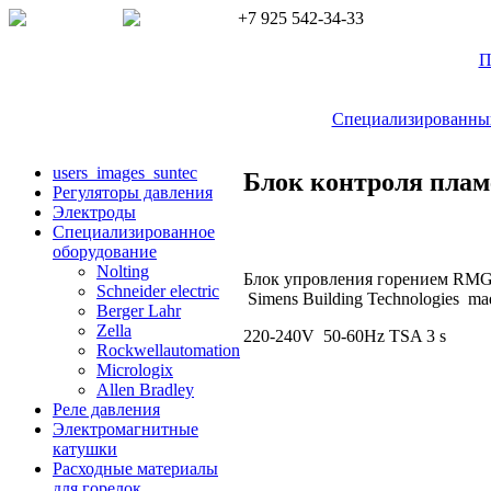
+7 925 542-34-33
П
Специализированный 
users_images_suntec
Блок контроля плам
Регуляторы давления
Электроды
Cпециализированное
оборудование
Nolting
Блок упровления горением R
Schneider electric
Simens Building Technologies mad
Berger Lahr
Zella
220-240V 50-60Hz 
Rockwellautomation
Micrologix
Allen Bradley
Реле давления
Электромагнитные
катушки
Расходные материалы
для горелок