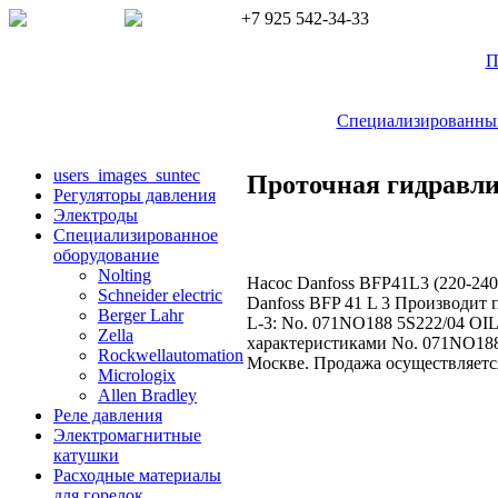
+7 925 542-34-33
П
Специализированный 
users_images_suntec
Проточная гидравли
Регуляторы давления
Электроды
Cпециализированное
оборудование
Nolting
Насос Danfoss BFP41L3 (220-240
Schneider electric
Danfoss BFP 41 L 3 Производит 
Berger Lahr
L-3: No. 071NO188 5S222/04 OIL
Zella
характеристиками No. 071NO188,
Rockwellautomation
Москве. Продажа осуществляется
Micrologix
Allen Bradley
Реле давления
Электромагнитные
катушки
Расходные материалы
для горелок