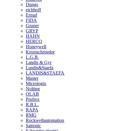
Dungs
eichhoff
Ermaf
FIDA
Gruner
GRYP
HAHN
HERCO
Honeywell
Kromschroedor
L.G.B.
Landis & Gyr
Landis&Staefa
LANDIS&STAEFA
Master
Micrologix
Nolting
OLAB
Prufrex
R.B.L.
RAPA
RMG
Rockwellautomation
Satronic
Schneider electric