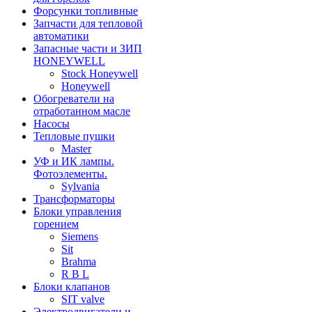
Форсунки топливные
Запчасти для тепловой
автоматики
Запасные части и ЗИП
HONEYWELL
Stock Honeywell
Honeywell
Обогреватели на
отработанном масле
Насосы
Тепловые пушки
Master
УФ и ИК лампы.
Фотоэлементы.
Sylvania
Трансформаторы
Блоки управления
горением
Siemens
Sit
Brahma
R B L
Блоки клапанов
SIT valve
Электродвигатели и