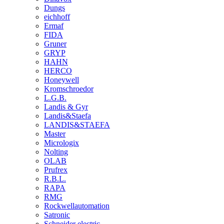
Dungs
eichhoff
Ermaf
FIDA
Gruner
GRYP
HAHN
HERCO
Honeywell
Kromschroedor
L.G.B.
Landis & Gyr
Landis&Staefa
LANDIS&STAEFA
Master
Micrologix
Nolting
OLAB
Prufrex
R.B.L.
RAPA
RMG
Rockwellautomation
Satronic
Schneider electric