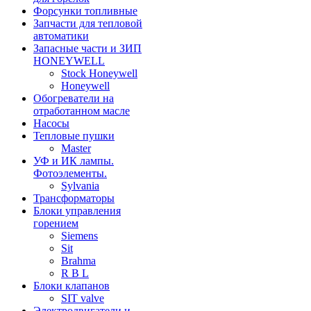
Форсунки топливные
Запчасти для тепловой
автоматики
Запасные части и ЗИП
HONEYWELL
Stock Honeywell
Honeywell
Обогреватели на
отработанном масле
Насосы
Тепловые пушки
Master
УФ и ИК лампы.
Фотоэлементы.
Sylvania
Трансформаторы
Блоки управления
горением
Siemens
Sit
Brahma
R B L
Блоки клапанов
SIT valve
Электродвигатели и