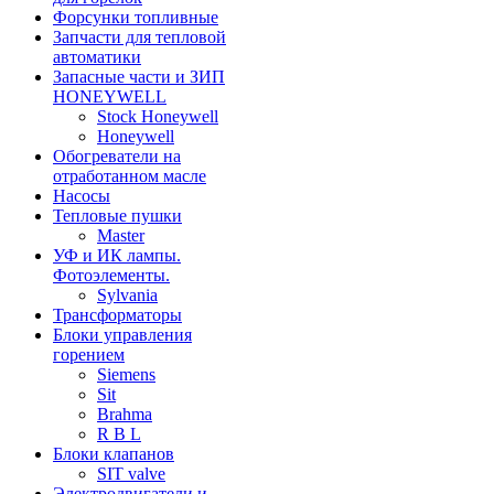
Форсунки топливные
Запчасти для тепловой
автоматики
Запасные части и ЗИП
HONEYWELL
Stock Honeywell
Honeywell
Обогреватели на
отработанном масле
Насосы
Тепловые пушки
Master
УФ и ИК лампы.
Фотоэлементы.
Sylvania
Трансформаторы
Блоки управления
горением
Siemens
Sit
Brahma
R B L
Блоки клапанов
SIT valve
Электродвигатели и