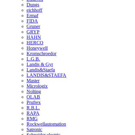
Dungs
eichhoff
Ermaf
FIDA
Gruner
GRYP
HAHN
HERCO
Honeywell
Kromschroedor
L.G.B.
Landis & Gyr
Landis&Staefa
LANDIS&STAEFA
Master
Micrologix
Nolting
OLAB
Prufrex
R.B.L.
RAPA
RMG
Rockwellautomation
Satronic
Schneider electric