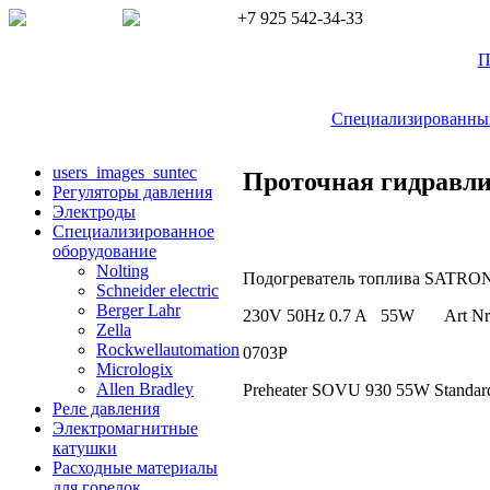
+7 925 542-34-33
П
Специализированный 
users_images_suntec
Проточная гидравли
Регуляторы давления
Электроды
Cпециализированное
оборудование
Nolting
Подогреватель топлива SATRO
Schneider electric
Berger Lahr
230V 50Hz 0.7 A 55W Art Nr
Zella
Rockwellautomation
0703P
Micrologix
Allen Bradley
Preheater SOVU 930 55W Standa
Реле давления
Электромагнитные
катушки
Расходные материалы
для горелок