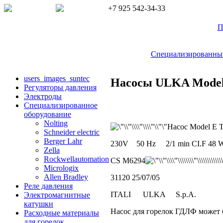
+7 925 542-34-33
П
Специализированный 
users_images_suntec
Насосы ULKA Model 
Регуляторы давления
Электроды
Cпециализированное
оборудование
Nolting
Насос Model
Schneider electric
Berger Lahr
230V 50 Hz 2/1 min CI.F 48
Zella
Rockwellautomation
CS M6294
Micrologix
Allen Bradley
31120 25/07/05
Реле давления
ITALI ULKA S.p.A.
Электромагнитные
катушки
Насос для горелок ГДЛФ может 
Расходные материалы
для горелок