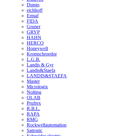
Dungs
eichhoff
Ermaf
FIDA
Gruner
GRYP
HAHN
HERCO
Honeywell
Kromschroedor
L.G.B.
Landis & Gyr
Landis&Staefa
LANDIS&STAEFA
Master
Micrologix
Nolting
OLAB
Prufrex
R.B.L.
RAPA
RMG
Rockwellautomation
Satronic
Schneider electric