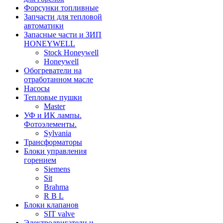
Форсунки топливные
Запчасти для тепловой
автоматики
Запасные части и ЗИП
HONEYWELL
Stock Honeywell
Honeywell
Обогреватели на
отработанном масле
Насосы
Тепловые пушки
Master
УФ и ИК лампы.
Фотоэлементы.
Sylvania
Трансформаторы
Блоки управления
горением
Siemens
Sit
Brahma
R B L
Блоки клапанов
SIT valve
Электродвигатели и