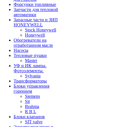
Форсунки топливные
Запчасти для тепловой
автоматики
Запасные части и ЗИП
HONEYWELL
Stock Honeywell
Honeywell
Обогреватели на
отработанном масле
Насосы
Тепловые пушки
Master
УФ и ИК лампы.
Фотоэлементы.
Sylvania
Трансформаторы
Блоки управления
горением
Siemens
Sit
Brahma
R B L
Блоки клапанов
SIT valve
Электродвигатели и