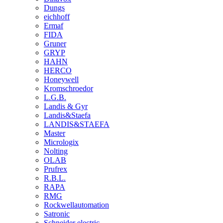
Dungs
eichhoff
Ermaf
FIDA
Gruner
GRYP
HAHN
HERCO
Honeywell
Kromschroedor
L.G.B.
Landis & Gyr
Landis&Staefa
LANDIS&STAEFA
Master
Micrologix
Nolting
OLAB
Prufrex
R.B.L.
RAPA
RMG
Rockwellautomation
Satronic
Schneider electric