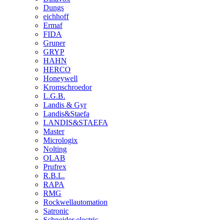
Dungs
eichhoff
Ermaf
FIDA
Gruner
GRYP
HAHN
HERCO
Honeywell
Kromschroedor
L.G.B.
Landis & Gyr
Landis&Staefa
LANDIS&STAEFA
Master
Micrologix
Nolting
OLAB
Prufrex
R.B.L.
RAPA
RMG
Rockwellautomation
Satronic
Schneider electric