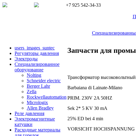
+7 925 542-34-33
П
Специализированный 
users_images_suntec
Запчасти для пром
Регуляторы давления
Электроды
Cпециализированное
оборудование
Nolting
Трансформатор высоковольтный 
Schneider electric
Berger Lahr
Barbaiana di Lainate-Milano
Zella
Rockwellautomation
PRIM. 230V 2A 50HZ
Micrologix
Allen Bradley
Sek 2* 5 KV 30 mA
Реле давления
25% ED bei 4 min
Электромагнитные
катушки
VORSICHT HOCHSPANNUNG 
Расходные материалы
для горелок