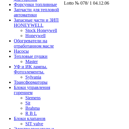
Lotto № 078/ 1 04.12.06
Форсунки топливные
Запчасти для тепловой
автоматики
Запасные части и ЗИП
HONEYWELL
Stock Honeywell
Honeywell
Обогреватели на
отработанном масле
Насосы
Тепловые пушки
Master
УФ и ИК лампы.
Фотоэлементы.
Sylvania
Трансформаторы
Блоки управления
горением
Siemens
Sit
Brahma
R B L
Блоки клапанов
SIT valve
Электродвигатели и